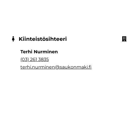
Kiinteistösihteeri
Terhi Nurminen
(03) 261 3835
terhi.nurminen@saukonmaki.fi