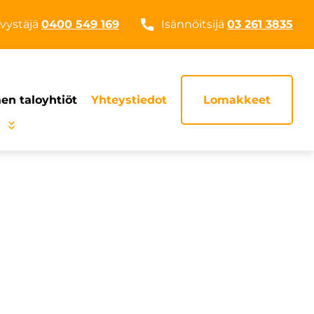
vystäjä
0400 549 169
Isännöitsijä
03 261 3835
n taloyhtiöt
Yhteystiedot
Lomakkeet