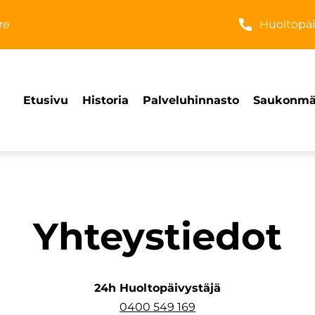
re
Huoltopäi
Etusivu
Historia
Palveluhinnasto
Saukonmäe
Yhteystiedot
24h Huoltopäivystäjä
0400 549 169