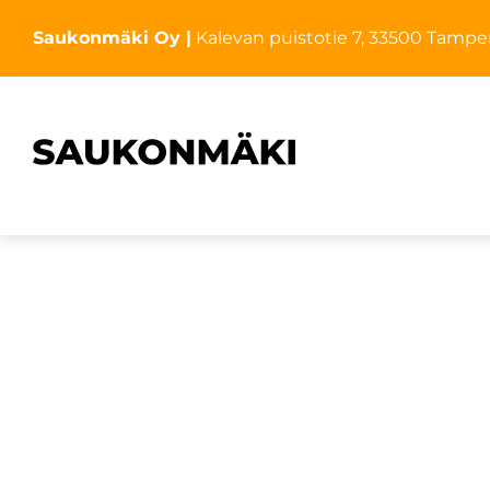
Saukonmäki Oy |
Kalevan puistotie 7, 33500 Tampe