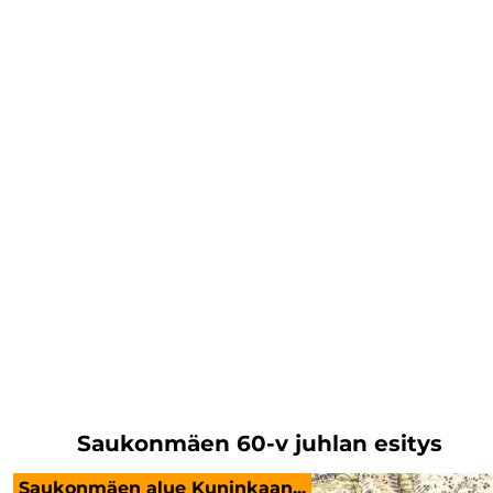
Saukonmäen 60-v juhlan esitys
Saukonmäen alue Kuninkaan...