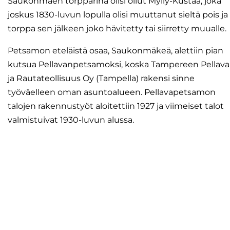
Saukonmäen torpparina olisi ollut Mylly-Kustaa, joka
joskus 1830-luvun lopulla olisi muuttanut sieltä pois ja
torppa sen jälkeen joko hävitetty tai siirretty muualle.
Petsamon eteläistä osaa, Saukonmäkeä, alettiin pian
kutsua Pellavanpetsamoksi, koska Tampereen Pellava
ja Rautateollisuus Oy (Tampella) rakensi sinne
työväelleen oman asuntoalueen. Pellavapetsamon
talojen rakennustyöt aloitettiin 1927 ja viimeiset talot
valmistuivat 1930-luvun alussa.